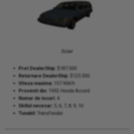
Solair
Pret DealerShip:
$187.500
Returnare DealerShip:
$125.500
Viteza maxima:
157 KM/h
Provenit din:
1992 Honda Accord
Numar de locuri:
4
Skillul necesar:
5, 6, 7, 8, 9, 10
Tunabil:
TransFender