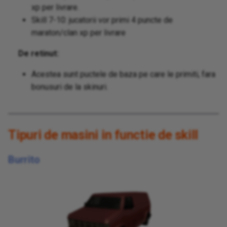
xp per livrare.
Skill 7-10: jucatorii vor primi 4 puncte de
maraton/clan xp per livrare
De retinut:
Acestea sunt puctele de baza pe care le primiti, fara
bonusuri de la skinuri.
Tipuri de masini in functie de skill
Burrito