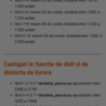
Skill 3-4: maxim 20 de colete, distanta intre 750 si
1.000 unitati.
Skill 5-6: maxim 30 de colete, distanta intre 1.000 si
1.250 unitati.
Skill 7-8: maxim 40 de colete, distanta intre 1.250 si
1.500 unitati.
Skill 9-10: maxim 50 de colete, distanta intre 1.500 si
2.000 unitati.
Castiguri in functie de skill si de
distanta de livrare
Skill 1-2: 0.5 *
distanta_parcursa
, aproximativ intre
250$ si 375$.
Skill 3-4: 0.7 *
distanta_parcursa
, aproximativ intre
525$ si 700$.