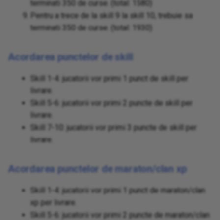
terminati 350 de curse. (total: 1580)
Pentru a trece de la skill 9 la skill 10, trebuie sa
terminati 350 de curse. (total: 1930)
Acordarea punctelor de skill
Skill 1-4: jucatorii vor primi 1 punct de skill per
livrare.
Skill 5-6: jucatorii vor primi 2 puncte de skill per
livrare.
Skill 7-10: jucatorii vor primi 3 puncte de skill per
livrare.
Acordarea punctelor de maraton/clan xp
Skill 1-4: jucatorii vor primi 1 punct de maraton/clan
xp per livrare.
Skill 5-6: jucatorii vor primi 2 puncte de maraton/clan