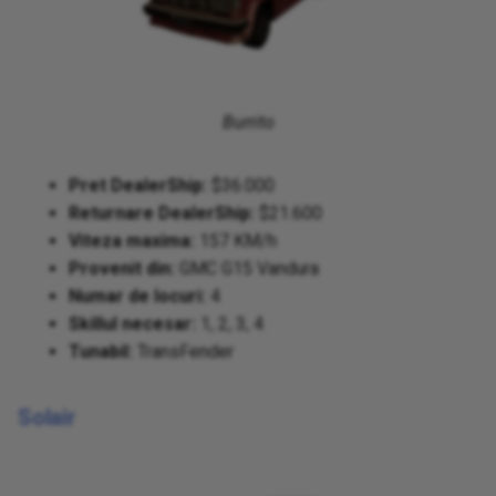
Burrito
Pret DealerShip:
$36.000
Returnare DealerShip:
$21.600
Viteza maxima:
157 KM/h
Provenit din:
GMC G15 Vandura
Numar de locuri:
4
Skillul necesar:
1, 2, 3, 4
Tunabil:
TransFender
Solair