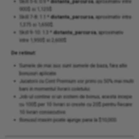
Skill 5-6: 0.9 *
distanta_parcursa
, aproximativ intre
900$ si 1,125$
Skill 7-8: 1.1 *
distanta_parcursa
, aproximativ intre
1,375 si 1,650$.
Skill 9-10: 1.3 *
distanta_parcursa
, aproximativ
intre 1,950$ si 2,600$
De retinut:
Sumele de mai sus sunt sumele de baza, fara alte
bonusuri aplicate.
Jucatorii cu Cont Premium vor primi cu 50% mai multi
bani in momentul livrarii coletului.
Job-ul contine si un sistem de bonus, acesta incepe
cu 100$ per 10 livrari si creste cu 20$ pentru fiecare
10 livrari consecutive.
Bonusul maxim poate ajunge pana la $10,000.