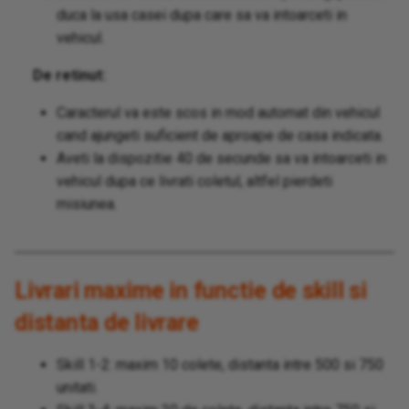
duca la usa casei dupa care sa va intoarceti in
vehicul.
De retinut:
Caracterul va este scos in mod automat din vehicul
cand ajungeti suficient de aproape de casa indicata.
Aveti la dispozitie 40 de secunde sa va intoarceti in
vehicul dupa ce livrati coletul, altfel pierdeti
misiunea.
Livrari maxime in functie de skill si
distanta de livrare
Skill 1-2: maxim 10 colete, distanta intre 500 si 750
unitati.